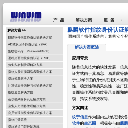
麒麟软件指纹身份认证
解决方案 >>
面向国产操作系统的计算机安全登
麒麟软件指纹身份认证解决方案
AD域双因子身份认证（2FA）
解决方案概述
指纹密码库（PasswordBank）
应用背景
远程桌面指纹身份认证（RDP）
劳务实名制管理解决方案
随着信息技术的快速发展，信息
指纹人脸虹膜网络考勤解决方案
证方式由于其易忘、易泄露等缺
指纹签章解决方案
于生物特征的身份识别技术逐渐
计算机文件防护与传输解决方案
性、稳定性和易采集性，被广泛
桌面操作系统指纹登录桌面和解
指纹巡更解决方案
锁、指纹系统授权等。
会议签到身份认证解决方案
企业人力招募管理解决方案
方案阐述
会员管理指纹身份认证解决方案
纹宁信息
作为国内生物识别设备
指纹门禁系统
软件
的
生态圈
，积极参与由
麒麟
指纹通道门禁控制系统