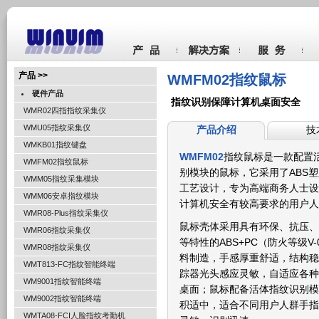
产品 >>
WMFM02指纹鼠标
硬件产品
指纹识别保障计算机桌面安全
WMR02四指指纹采集仪
WMU05指纹采集仪
产品介绍
技
WMKB01指纹键盘
WMFM02
指纹鼠标是一款配置
WMFM02指纹鼠标
别模块的鼠标，它采用了ABS
WMM05指纹采集模块
工艺设计，专为高端商务人士设
WMM06安卓指纹模块
计算机安全有较高要求的用户人
WMR08-Plus指纹采集仪
鼠标壳体采用具有环保、抗压、
WMR06指纹采集仪
等特性的ABS+PC（防火等级V
WMR08指纹采集仪
料制造，手感厚重舒适，结构稳
WMT813-FC指纹智能终端
踪器光头感应灵敏，自适应各种
WM9001指纹智能终端
桌面；鼠标配备活体指纹识别模
WM9002指纹智能终端
积适中，适合不同用户人群手指
WMTA08-FCI人脸指纹考勤机